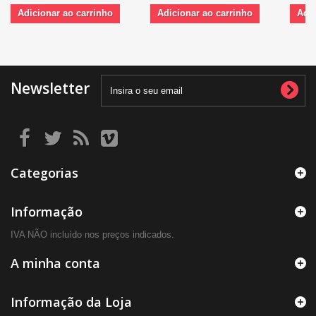
Adicionar ao carrinho
Adicionar ao carrinho
Adic
Newsletter
Categorias
Informação
IVA NÃO incluído nos preços indicados.
A minha conta
Informação da Loja