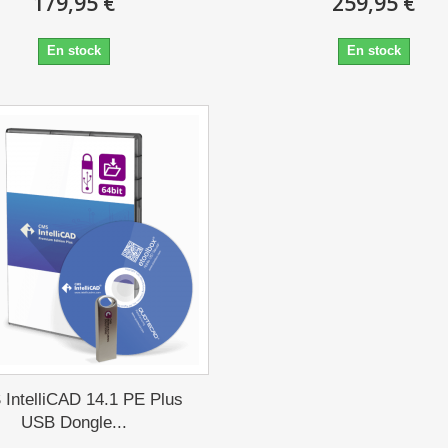
179,95 €
259,95 €
En stock
En stock
IntelliCAD 14.1 PE Plus
USB Dongle...